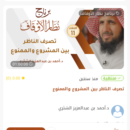
للاستفسار : [ http://waqef.com.sa/pages_show.php?sh.... ] ‏📲 للتواصل :
الجوال : 0566014470 الهاتف : 0112496241 البريد الإلكتروني:
info@waqef.com.sa الموقع الإلكتروني: https://waqef.com.sa/​​ واتس اب :
برنامج نظار الأوقاف
http://wa.me/966566014470​​ تليقرام : https://t.me/waqefsa1​​
#برنامج_نظار_الأوقاف
01:00:00
0.00 (0)
منتهية
منذ سنتين
تصرف الناظر بين المشروع والممنوع
د.أحمد بن عبدالعزيز الشثري
نبذة عن الندوة:
تصرف الناظر بين المشروع والممنوع