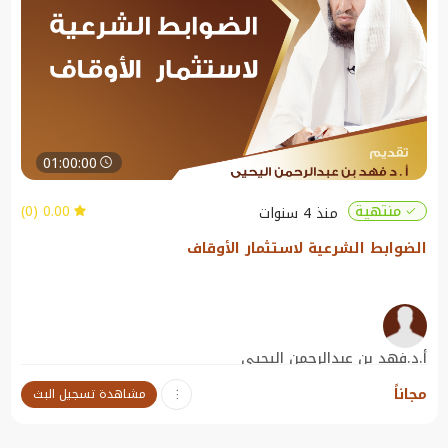
01:00:00
0.00 (0)
منتهية
منذ 4 سنوات
الضوابط الشرعية لاستثمار الأوقاف
أ.د.فهد بن عبدالرحمن اليحيى
أستاذ الفقه في كلية الشريعة والدراسات الإسلامية و أستاذ الدراسات العليا بجامعة
مجاناً
مشاهدة تسجيل البث
القصيم.
نبذة عن الندوة: